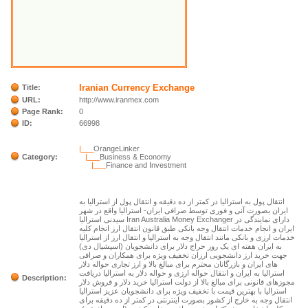
Iranian Currency Exchange
Title:
URL:
http://www.iranmex.com
Page Rank:
0
ID:
66998
|___
OrangeLinker
Category:
|___
Business & Economy
|___
Finance and Investment
انتقال پول به استرالیا در کمتر از ده دقیقه و انتقال پول از استرالیا به
ایران بصورت آنی و فوری توسط صرافی ایران- استرالیا واقع در شهر
سیدنی استرالیا Iran Australia Money Exchanger دارای نمایندگی در
ایران و انجام خدمات انتقال وجه بانکی طبق قانون انتقال ارز انجام کلیه
خدمات ارزی و بانکی مانند انتقال وجه به استرالیا و انتقال ارز از استرالیا
به ایران هفته ای یک روز حراج دلار برای دانشجویان (اسپشیال دی)
جهت خرید ارز دانشجویی ارزان تخفیف ویژه برای همکاران و صرافی
های ایران و بازرگانان محترم برای مبالغ بالا و ارز تجاری حواله دلار
استرالیا به ایران و انتقال حواله ارزی و حواله دلار به استرالیا دریافت
Description:
مجوزهای قانونی برای مبالغ بالا از دولت استرالیا خرید دلار و فروش دلار
استرالیا با بهترین قیمت با تخفیف ویژه برای دانشجویان عزیز استرالیا
انتقال وجه به خارج از کشور بصورت اینترنتی در کمتر از ده دقیقه برای