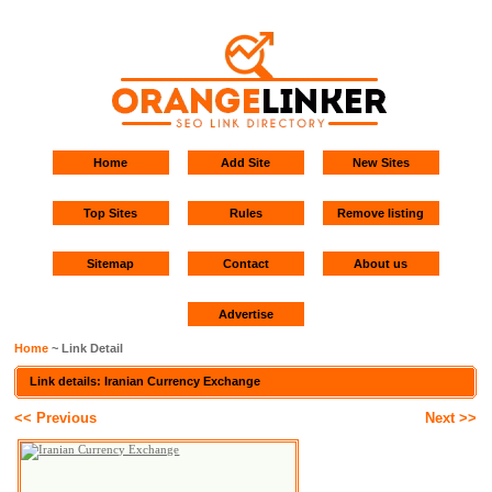
Home
Add Site
New Sites
Top Sites
Rules
Remove listing
Sitemap
Contact
About us
Advertise
Home
~ Link Detail
Link details: Iranian Currency Exchange
<< Previous
Next >>