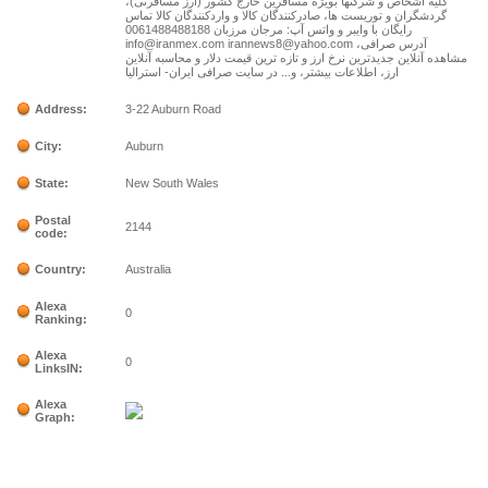
کلیه اشخاص و شرکتها بویژه مسافرین خارج کشور (ارز مسافرتی)،
گردشگران و توریست ها، صادرکنندگان کالا و واردکنندگان کالا تماس
رایگان با وایبر و واتس آپ: مرجان مرزبان 0061488488188
info@iranmex.com irannews8@yahoo.com آدرس صرافی،
مشاهده آنلاین جدیدترین نرخ ارز و تازه ترین قیمت دلار و محاسبه آنلاین
ارز، اطلاعات بیشتر، و... در سایت صرافی ایران- استرالیا
Address:
3-22 Auburn Road
City:
Auburn
State:
New South Wales
Postal
2144
code:
Country:
Australia
Alexa
0
Ranking:
Alexa
0
LinksIN:
Alexa
Graph: