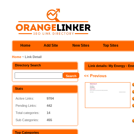
Home
Add Site
New Sites
Top Sites
Home
~ Link Detail
Directory Search
Link details: My Energy - E
<< Previous
Stats
Active Links:
9704
Pending Links:
442
Total categories:
14
Sub Categories:
455
Top Categories