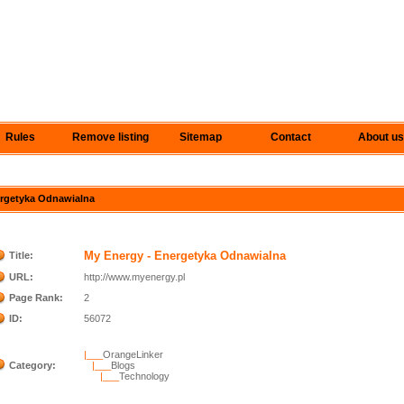
Rules
Remove listing
Sitemap
Contact
About us
nergetyka Odnawialna
My Energy - Energetyka Odnawialna
Title:
URL:
http://www.myenergy.pl
Page Rank:
2
ID:
56072
|___
OrangeLinker
Category:
|___
Blogs
|___
Technology