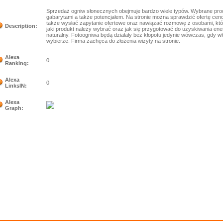
Sprzedaż ogniw słonecznych obejmuje bardzo wiele typów. Wybrane pro
gabarytami a także potencjałem. Na stronie można sprawdzić ofertę ce
także wysłać zapytanie ofertowe oraz nawiązać rozmowę z osobami, któ
Description:
jaki produkt należy wybrać oraz jak się przygotować do uzyskiwania ene
naturalny. Fotoogniwa będą działały bez kłopotu jedynie wówczas, gdy wła
wybierze. Firma zachęca do złożenia wizyty na stronie.
Alexa
0
Ranking:
Alexa
0
LinksIN:
Alexa
Graph: