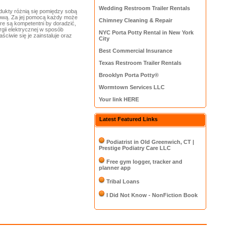
Wedding Restroom Trailer Rentals
dukty różnią się pomiędzy sobą
nową. Za jej pomocą każdy może
Chimney Cleaning & Repair
re są kompetentni by doradzić,
rgii elektrycznej w sposób
NYC Porta Potty Rental in New York
ściwie się je zainstaluje oraz
City
Best Commercial Insurance
Texas Restroom Trailer Rentals
Brooklyn Porta Potty®
Wormtown Services LLC
Your link HERE
Latest Featured Links
Podiatrist in Old Greenwich, CT |
Prestige Podiatry Care LLC
Free gym logger, tracker and
planner app
Tribal Loans
I Did Not Know - NonFiction Book